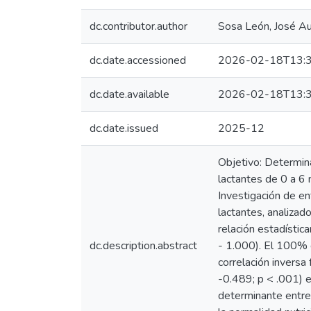
dc.contributor.author
Sosa León, José A
dc.date.accessioned
2026-02-18T13:3
dc.date.available
2026-02-18T13:3
dc.date.issued
2025-12
Objetivo: Determina
lactantes de 0 a 6
Investigación de en
lactantes, analiza
relación estadístic
dc.description.abstract
- 1.000). El 100% d
correlación inversa
-0.489; p < .001) e 
determinante entre 