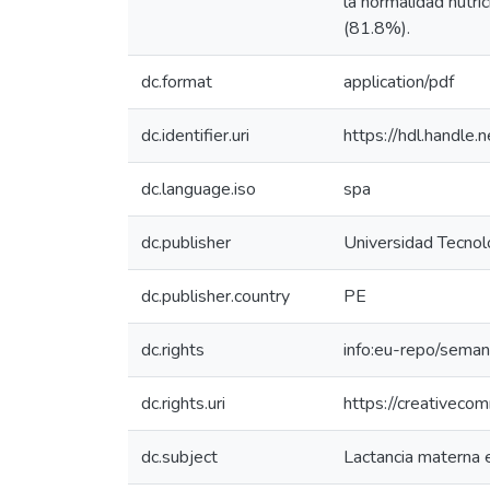
la normalidad nutri
(81.8%).
dc.format
application/pdf
dc.identifier.uri
https://hdl.handl
dc.language.iso
spa
dc.publisher
Universidad Tecnol
dc.publisher.country
PE
dc.rights
info:eu-repo/sema
dc.rights.uri
https://creativeco
dc.subject
Lactancia materna 