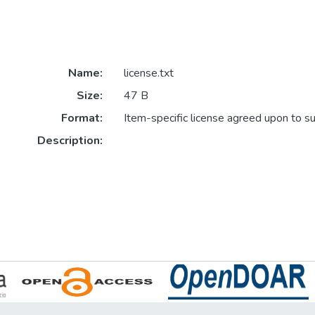
Name:
license.txt
Size:
47 B
Format:
Item-specific license agreed upon to s
Description: