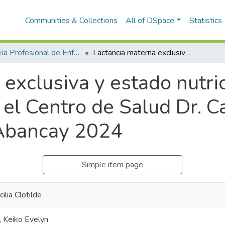
Communities & Collections
All of DSpace
Statistics
Escuela Profesional de Enfermería
Lactancia materna exclusiva y estado nutricional del lactante de 0 a 6 meses en el Centro de Salud Dr. Carlos Alfredo Ayestas la Torre, Abancay 2024
exclusiva y estado nutric
el Centro de Salud Dr. C
 Abancay 2024
Simple item page
lia Clotilde
 Keiko Evelyn