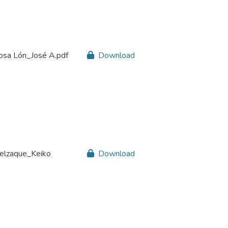
osa Lón_José A.pdf
Download
Velzaque_Keiko
Download