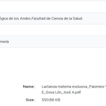
ógica de los Andes.Facultad de Ciencia de la Salud
rmería
Name:
Lactancia materna exclusiva_Palomino
E_Sosa Lón_José A.pdf
Size:
550.88 KB