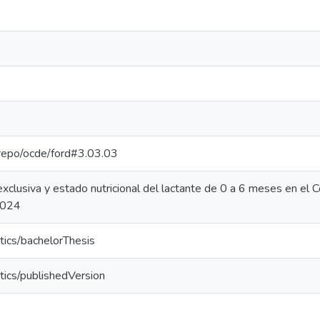
e-repo/ocde/ford#3.03.03
xclusiva y estado nutricional del lactante de 0 a 6 meses en el 
2024
tics/bachelorThesis
tics/publishedVersion