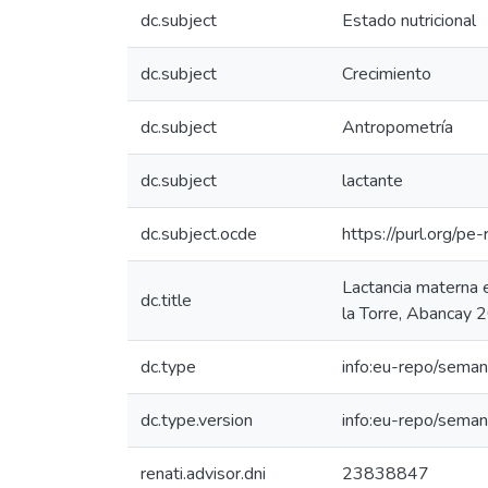
dc.subject
Estado nutricional
dc.subject
Crecimiento
dc.subject
Antropometría
dc.subject
lactante
dc.subject.ocde
https://purl.org/p
Lactancia materna e
dc.title
la Torre, Abancay 
dc.type
info:eu-repo/seman
dc.type.version
info:eu-repo/seman
renati.advisor.dni
23838847