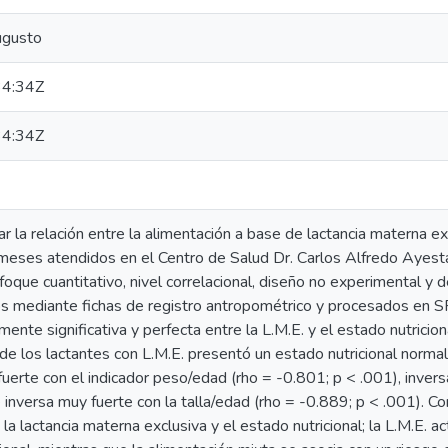
ugusto
4:34Z
4:34Z
r la relación entre la alimentación a base de lactancia materna exc
 meses atendidos en el Centro de Salud Dr. Carlos Alfredo Ayest
foque cuantitativo, nivel correlacional, diseño no experimental y
dos mediante fichas de registro antropométrico y procesados en
amente significativa y perfecta entre la L.M.E. y el estado nutrici
e los lactantes con L.M.E. presentó un estado nutricional normal. 
 fuerte con el indicador peso/edad (rho = -0.801; p < .001), inver
inversa muy fuerte con la talla/edad (rho = -0.889; p < .001). Conc
la lactancia materna exclusiva y el estado nutricional; la L.M.E. 