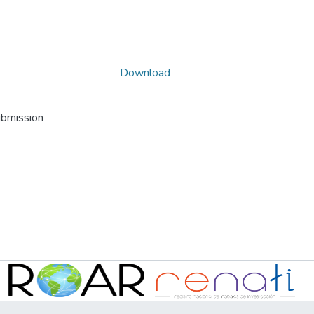
Download
ubmission