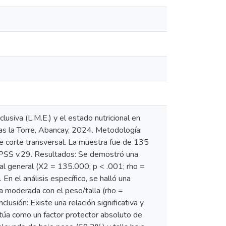
lusiva (L.M.E.) y el estado nutricional en
as la Torre, Abancay, 2024. Metodología:
 de corte transversal. La muestra fue de 135
 SPSS v.29. Resultados: Se demostró una
onal general (X2 = 135.000; p < .001; rho =
En el análisis específico, se halló una
sa moderada con el peso/talla (rho =
lusión: Existe una relación significativa y
actúa como un factor protector absoluto de