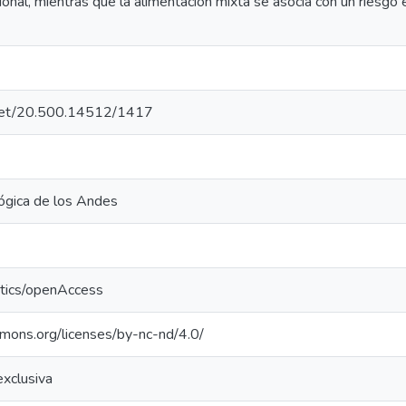
cional, mientras que la alimentación mixta se asocia con un riesgo
e.net/20.500.14512/1417
ógica de los Andes
ntics/openAccess
mmons.org/licenses/by-nc-nd/4.0/
exclusiva