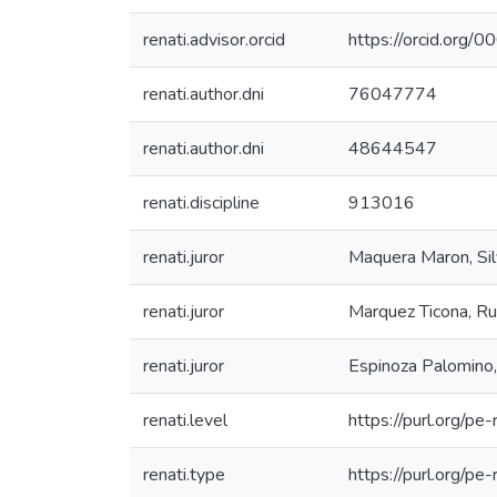
renati.advisor.orcid
https://orcid.or
renati.author.dni
76047774
renati.author.dni
48644547
renati.discipline
913016
renati.juror
Maquera Maron, Silv
renati.juror
Marquez Ticona, R
renati.juror
Espinoza Palomino
renati.level
https://purl.org/pe
renati.type
https://purl.org/pe