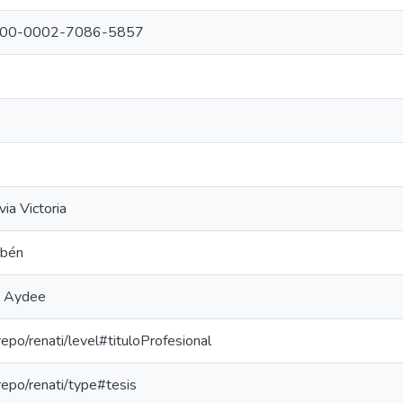
g/0000-0002-7086-5857
ia Victoria
ubén
, Aydee
-repo/renati/level#tituloProfesional
-repo/renati/type#tesis