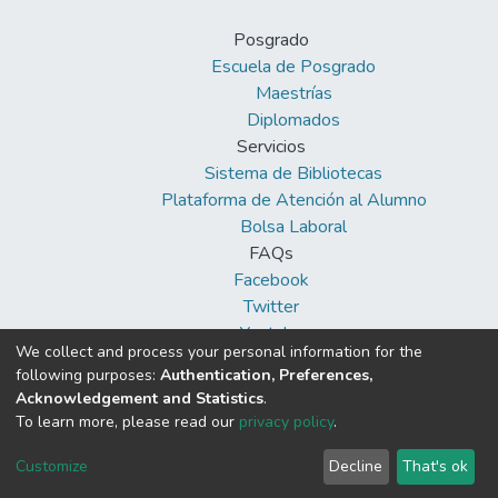
Posgrado
Escuela de Posgrado
Maestrías
Diplomados
Servicios
Sistema de Bibliotecas
Plataforma de Atención al Alumno
Bolsa Laboral
FAQs
Facebook
Twitter
Youtube
We collect and process your personal information for the
following purposes:
Authentication, Preferences,
Acknowledgement and Statistics
.
To learn more, please read our
privacy policy
.
DSpace software
copyright © 2002-2026
Cookie
Privacy
End User
Send
Customize
Decline
That's ok
settings
policy
Agreement
Feedback