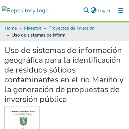
(current)
Log In
Communities & Collections
Home
Maestría
Proyectos de Inversión
Uso de sistemas de información geográfica para la identificación de residuos sólidos contaminantes en el rio Mariño y la generación de propuestas de inversión pública
All of DSpace
Uso de sistemas de información
Statistics
geográfica para la identificación
Normativas
de residuos sólidos
contaminantes en el rio Mariño y
la generación de propuestas de
inversión pública