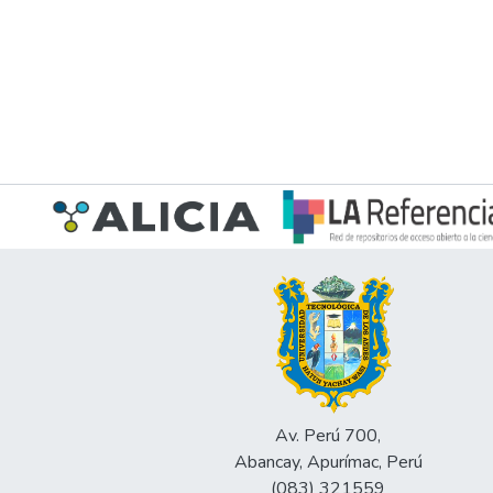
Av. Perú 700,
Abancay, Apurímac, Perú
(083) 321559