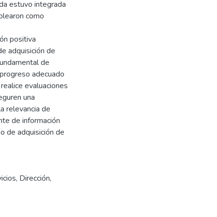
ada estuvo integrada
mplearon como
ón positiva
de adquisición de
 fundamental de
l progreso adecuado
 realice evaluaciones
seguren una
a relevancia de
nte de información
o de adquisición de
icios
,
Dirección
,