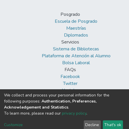
Posgrado
Escuela de Posgrado
Maestrías
Diplomados
Servicios
Sistema de Bibliotecas
Plataforma de Atención al Alumno
Bolsa Laboral
FAQs
Facebook
Twitter
Youtube
We collect and process your personal information for the
following purposes:
Authentication, Preferences,
Acknowledgement and Statistics
.
To learn more, please read our
privacy policy
.
DSpace software
copyright © 2002-2026
Cookie
Privacy
End User
Send
Customize
Decline
That's ok