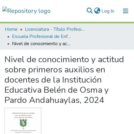
(current)
Log In
Communities & Collections
Home
Licenciatura - Título Profesional
Escuela Profesional de Enfermería
All of DSpace
Nivel de conocimiento y actitud sobre primeros auxilios en docentes de la Institución Educativa Belén de Osma y Pardo Andahuaylas, 2024
Statistics
Nivel de conocimiento y actitud
Normativas
sobre primeros auxilios en
docentes de la Institución
Educativa Belén de Osma y
Pardo Andahuaylas, 2024