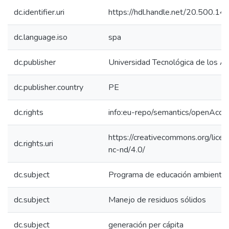
dc.identifier.uri
https://hdl.handle.net/20.500.1
dc.language.iso
spa
dc.publisher
Universidad Tecnológica de los A
dc.publisher.country
PE
dc.rights
info:eu-repo/semantics/openAcce
https://creativecommons.org/lice
dc.rights.uri
nc-nd/4.0/
dc.subject
Programa de educación ambiental
dc.subject
Manejo de residuos sólidos
dc.subject
generación per cápita