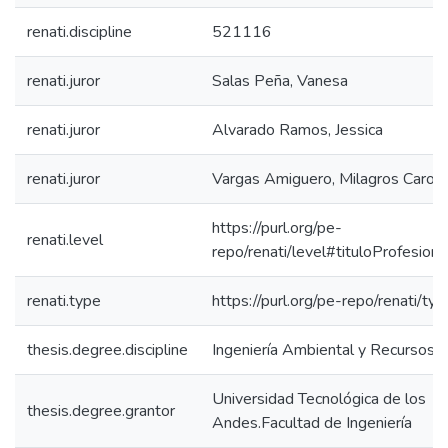
renati.discipline
521116
renati.juror
Salas Peña, Vanesa
renati.juror
Alvarado Ramos, Jessica
renati.juror
Vargas Amiguero, Milagros Caroli
https://purl.org/pe-
renati.level
repo/renati/level#tituloProfesiona
renati.type
https://purl.org/pe-repo/renati/ty
thesis.degree.discipline
Ingeniería Ambiental y Recursos 
Universidad Tecnológica de los
thesis.degree.grantor
Andes.Facultad de Ingeniería