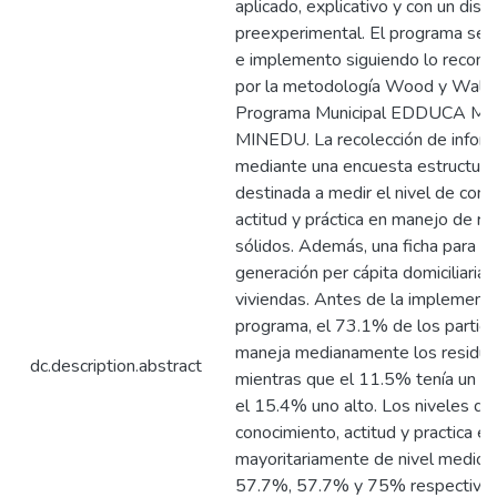
aplicado, explicativo y con un dise
preexperimental. El programa se d
e implemento siguiendo lo reco
por la metodología Wood y Walto
Programa Municipal EDDUCA M
MINEDU. La recolección de inform
mediante una encuesta estructur
destinada a medir el nivel de cono
actitud y práctica en manejo de re
sólidos. Además, una ficha para cal
generación per cápita domiciliaria
viviendas. Antes de la implementa
programa, el 73.1% de los partici
maneja medianamente los residuos
dc.description.abstract
mientras que el 11.5% tenía un ni
el 15.4% uno alto. Los niveles de
conocimiento, actitud y practica er
mayoritariamente de nivel medio 
57.7%, 57.7% y 75% respectiva