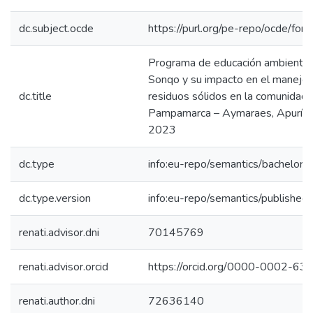
dc.subject.ocde
https://purl.org/pe-repo/ocde/for
Programa de educación ambiental
Sonqo y su impacto en el manejo
dc.title
residuos sólidos en la comunidad 
Pampamarca – Aymaraes, Apurím
2023
dc.type
info:eu-repo/semantics/bachelorT
dc.type.version
info:eu-repo/semantics/published
renati.advisor.dni
70145769
renati.advisor.orcid
https://orcid.org/0000-0002-6
renati.author.dni
72636140