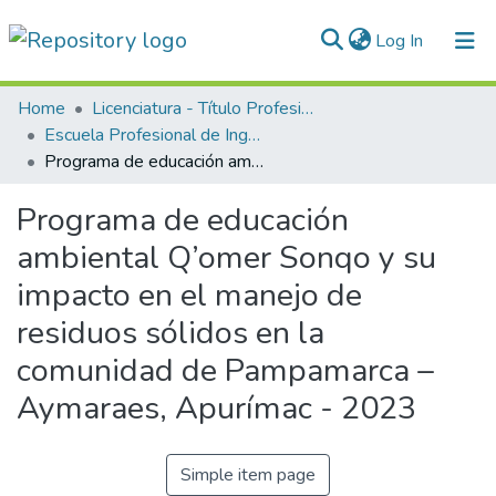
(current)
Log In
Communities & Collections
Home
Licenciatura - Título Profesional
Escuela Profesional de Ingeniería Ambiental
All of DSpace
Programa de educación ambiental Q’omer Sonqo y su impacto en el manejo de residuos sólidos en la comunidad de Pampamarca – Aymaraes, Apurímac - 2023
Statistics
Programa de educación
Normativas
ambiental Q’omer Sonqo y su
impacto en el manejo de
residuos sólidos en la
comunidad de Pampamarca –
Aymaraes, Apurímac - 2023
Simple item page