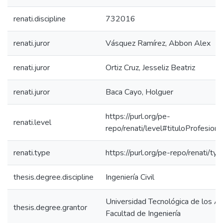
renati.discipline
732016
renati.juror
Vásquez Ramírez, Abbon Alex
renati.juror
Ortiz Cruz, Jesseliz Beatriz
renati.juror
Baca Cayo, Holguer
https://purl.org/pe-
renati.level
repo/renati/level#tituloProfesiona
renati.type
https://purl.org/pe-repo/renati/ty
thesis.degree.discipline
Ingeniería Civil
Universidad Tecnológica de los A
thesis.degree.grantor
Facultad de Ingeniería