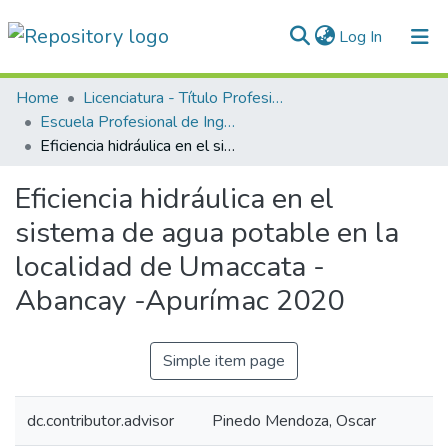
(current)
Log In
Communities & Collections
Home
Licenciatura - Título Profesional
Escuela Profesional de Ingeniería Civil
All of DSpace
Eficiencia hidráulica en el sistema de agua potable en la localidad de Umaccata - Abancay -Apurímac 2020
Statistics
Eficiencia hidráulica en el
Normativas
sistema de agua potable en la
localidad de Umaccata -
Abancay -Apurímac 2020
Simple item page
dc.contributor.advisor
Pinedo Mendoza, Oscar