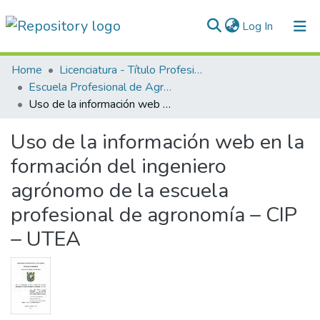
(current)
Log In
Communities & Collections
Home
Licenciatura - Título Profesional
Escuela Profesional de Agronomía
All of DSpace
Uso de la información web en la formación del ingeniero agrónomo de la escuela profesional de agronomía – CIP – UTEA
Statistics
Uso de la información web en la
Normativas
formación del ingeniero
agrónomo de la escuela
profesional de agronomía – CIP
– UTEA