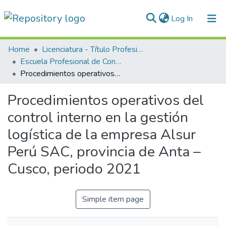
(current)
Log In
Communities & Collections
Home
Licenciatura - Título Profesional
Escuela Profesional de Contabilidad
All of DSpace
Procedimientos operativos del control interno en la gestión logística de la empresa Alsur Perú SAC, provincia de Anta – Cusco, periodo 2021
Statistics
Procedimientos operativos del
Normativas
control interno en la gestión
logística de la empresa Alsur
Perú SAC, provincia de Anta –
Cusco, periodo 2021
Simple item page