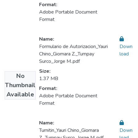
Format:
Adobe Portable Document
Format
Name:
Formulario de Autorizacion_Yauri
Down
Chino_Giomara Z._Tumpay
load
Surco_Jorge M..pdf
Size:
No
1.37 MB
Thumbnail
Format:
Available
Adobe Portable Document
Format
Name:
Turnitin_Yauri Chino_Giomara
Down
Z._Tumpay Surco_Jorge M..pdf
load