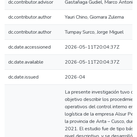
dc.contributor.advisor
Gastañaga Gudiel, Marco Antonio
dc.contributor.author
Yauri Chino, Giomara Zulema
dc.contributor.author
Tumpay Surco, Jorge Miguel
dc.date.accessioned
2026-05-11T20:04:37Z
dc.date.available
2026-05-11T20:04:37Z
dc.date.issued
2026-04
La presente investigación tuvo c
objetivo describir los procedimien
operativos del control interno en 
logística de la empresa Alsur Per
la provincia de Anta – Cusco, dura
2021. El estudio fue de tipo básic
nivel descriptivo, y se desarrolló 