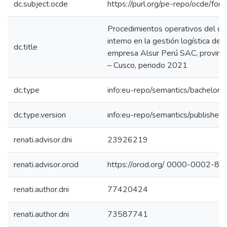
dc.subject.ocde
https://purl.org/pe-repo/ocde/for
Procedimientos operativos del co
interno en la gestión logística de l
dc.title
empresa Alsur Perú SAC, provinci
– Cusco, periodo 2021
dc.type
info:eu-repo/semantics/bachelorT
dc.type.version
info:eu-repo/semantics/published
renati.advisor.dni
23926219
renati.advisor.orcid
https://orcid.org/ 0000-0002-8
renati.author.dni
77420424
renati.author.dni
73587741