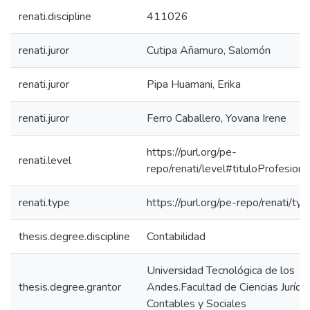
renati.discipline
411026
renati.juror
Cutipa Añamuro, Salomón
renati.juror
Pipa Huamani, Erika
renati.juror
Ferro Caballero, Yovana Irene
https://purl.org/pe-
renati.level
repo/renati/level#tituloProfesiona
renati.type
https://purl.org/pe-repo/renati/ty
thesis.degree.discipline
Contabilidad
Universidad Tecnológica de los
thesis.degree.grantor
Andes.Facultad de Ciencias Jurídic
Contables y Sociales