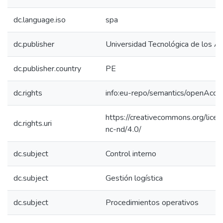
dc.language.iso
spa
dc.publisher
Universidad Tecnológica de los A
dc.publisher.country
PE
dc.rights
info:eu-repo/semantics/openAcce
https://creativecommons.org/lice
dc.rights.uri
nc-nd/4.0/
dc.subject
Control interno
dc.subject
Gestión logística
dc.subject
Procedimientos operativos