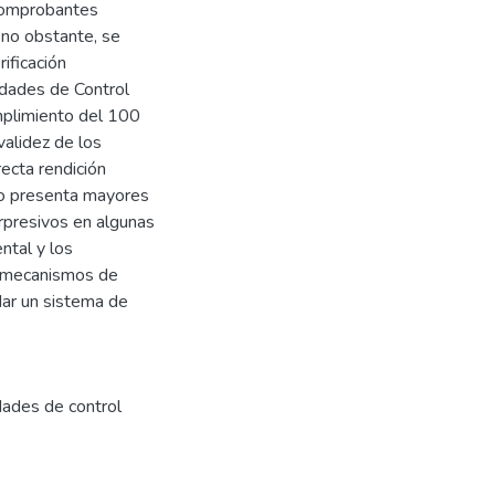
 comprobantes
 no obstante, se
rificación
idades de Control
mplimiento del 100
validez de los
ecta rendición
eo presenta mayores
rpresivos en algunas
ntal y los
os mecanismos de
dar un sistema de
dades de control