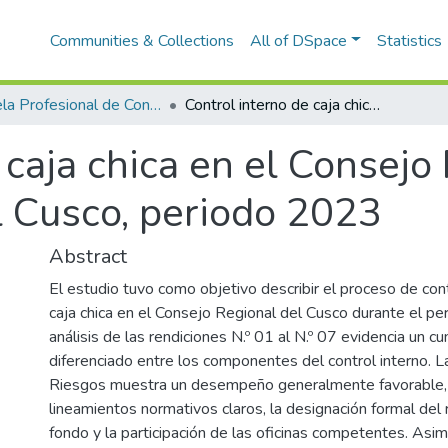
Communities & Collections
All of DSpace
Statistics
Escuela Profesional de Contabilidad
Control interno de caja chica en el Consejo Regional del Gobierno Regional Cusco, periodo 2023
 caja chica en el Consejo
 Cusco, periodo 2023
Abstract
El estudio tuvo como objetivo describir el proceso de cont
caja chica en el Consejo Regional del Cusco durante el pe
análisis de las rendiciones N.º 01 al N.º 07 evidencia un c
diferenciado entre los componentes del control interno. L
Riesgos muestra un desempeño generalmente favorable,
lineamientos normativos claros, la designación formal del
fondo y la participación de las oficinas competentes. Asimi