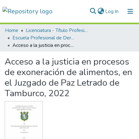
(current)
Log In
Communities & Collections
Home
Licenciatura - Título Profesional
Escuela Profesional de Derecho
All of DSpace
Acceso a la justicia en procesos de exoneración de alimentos, en el Juzgado de Paz Letrado de Tamburco, 2022
Statistics
Acceso a la justicia en procesos
Normativas
de exoneración de alimentos, en
el Juzgado de Paz Letrado de
Tamburco, 2022