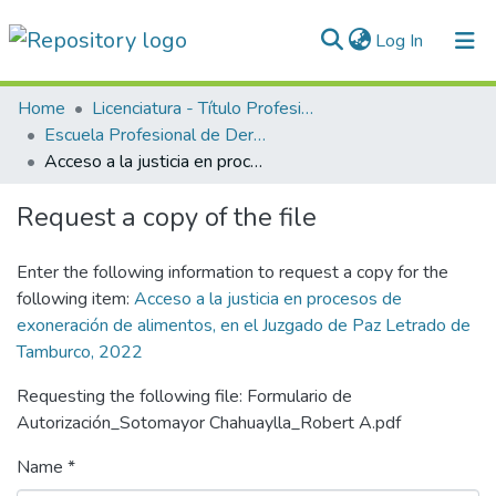
(current)
Log In
Communities & Collections
Home
Licenciatura - Título Profesional
Escuela Profesional de Derecho
All of DSpace
Acceso a la justicia en procesos de exoneración de alimentos, en el Juzgado de Paz Letrado de Tamburco, 2022
Statistics
Request a copy of the file
Normativas
Enter the following information to request a copy for the
following item:
Acceso a la justicia en procesos de
exoneración de alimentos, en el Juzgado de Paz Letrado de
Tamburco, 2022
Requesting the following file: Formulario de
Autorización_Sotomayor Chahuaylla_Robert A.pdf
Name *