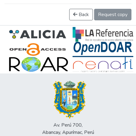
Back
Request copy
Av. Perú 700,
Abancay, Apurímac, Perú