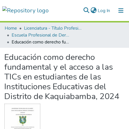
(current)
Log In
Communities & Collections
Home
Licenciatura - Título Profesional
Escuela Profesional de Derecho
All of DSpace
Educación como derecho fundamental y el acceso a las TICs en estudiantes de las Instituciones Educativas del Distrito de Kaquiabamba, 2024
Statistics
Educación como derecho
Normativas
fundamental y el acceso a las
TICs en estudiantes de las
Instituciones Educativas del
Distrito de Kaquiabamba, 2024