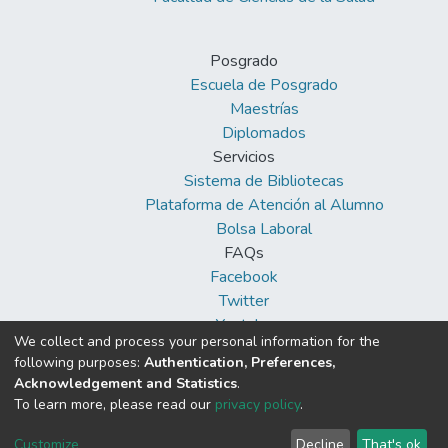
Posgrado
Escuela de Posgrado
Maestrías
Diplomados
Servicios
Sistema de Bibliotecas
Plataforma de Atención al Alumno
Bolsa Laboral
FAQs
Facebook
Twitter
Youtube
We collect and process your personal information for the
following purposes:
Authentication, Preferences,
Acknowledgement and Statistics
.
To learn more, please read our
privacy policy
.
DSpace software
copyright © 2002-2026
Cookie
Privacy
End User
Send
Customize
Decline
That's ok