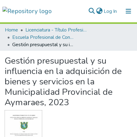
(current)
Log In
Communities & Collections
Home
Licenciatura - Título Profesional
Escuela Profesional de Contabilidad
All of DSpace
Gestión presupuestal y su influencia en la adquisición de bienes y servicios en la Municipalidad Provincial de Aymaraes, 2023
Statistics
Gestión presupuestal y su
Normativas
influencia en la adquisición de
bienes y servicios en la
Municipalidad Provincial de
Aymaraes, 2023