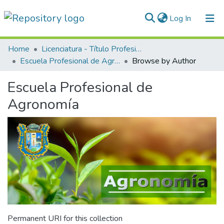
(current)
Log In
Communities & Collections
Home
Licenciatura - Título Profesional
Escuela Profesional de Agronomía
Browse by Author
All of DSpace
Escuela Profesional de
Normativas
Agronomía
Permanent URI for this collection