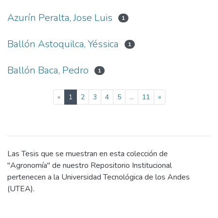
Azurín Peralta, Jose Luis
1
Ballón Astoquilca, Yéssica
1
Ballón Baca, Pedro
1
(current)
«
1
2
3
4
5
...
11
»
Las Tesis que se muestran en esta colección de
"Agronomía" de nuestro Repositorio Institucional
pertenecen a la Universidad Tecnológica de los Andes
(UTEA).